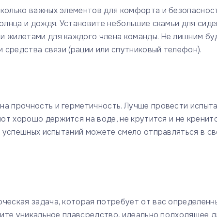
сколько важных элементов для комфорта и безопасност
солнца и дождя. Установите небольшие скамьи для сиде
и жилетами для каждого члена команды. Не лишним бу
и средства связи (рации или спутниковый телефон).
на прочность и герметичность. Лучше провести испыт
лот хорошо держится на воде, не крутится и не кренит
ле успешных испытаний можете смело отправляться в с
рческая задача, которая потребует от вас определенн
учите уникальное плавсредство, идеально подходящее д