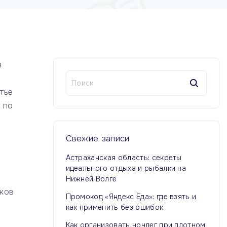
я
Н
а
тье
й
 по
т
и
:
Свежие
записи
Астраханская область: секреты
идеального отдыха и рыбалки на
Нижней Волге
чков
Промокод «Яндекс Еда»: где взять и
как применить без ошибок
Как организовать ночлег при плотном