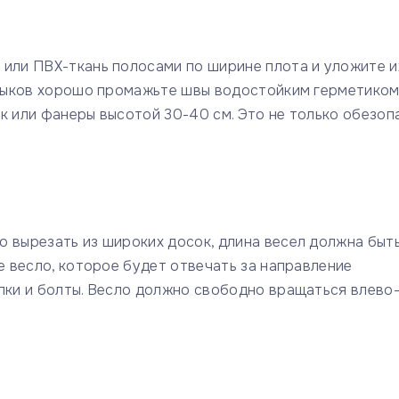
 или ПВХ-ткань полосами по ширине плота и уложите и
 стыков хорошо промажьте швы водостойким герметиком
к или фанеры высотой 30-40 см. Это не только обезоп
о вырезать из широких досок, длина весел должна быт
е весло, которое будет отвечать за направление
лки и болты. Весло должно свободно вращаться влево