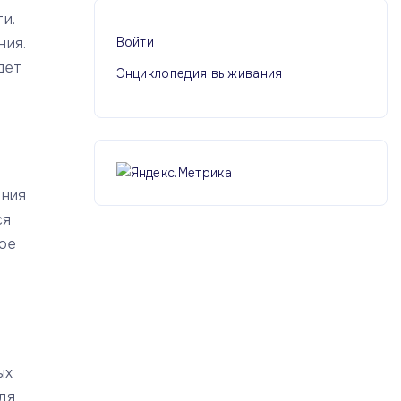
и.
ния.
Войти
дет
Энциклопедия выживания
ания
ся
вое
ых
ля