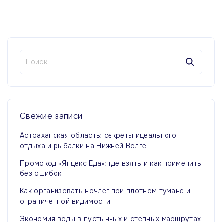
Н
а
й
т
и
:
Свежие
записи
Астраханская область: секреты идеального
отдыха и рыбалки на Нижней Волге
Промокод «Яндекс Еда»: где взять и как применить
без ошибок
Как организовать ночлег при плотном тумане и
ограниченной видимости
Экономия воды в пустынных и степных маршрутах