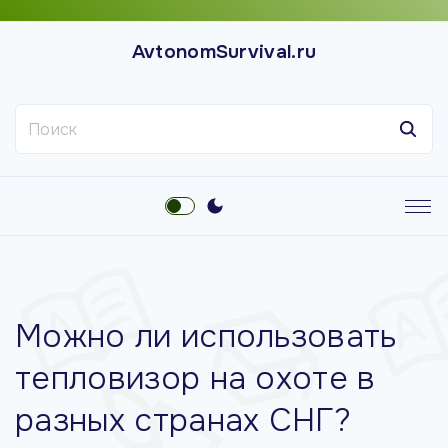
П
е
AvtonomSurvival.ru
р
е
Н
й
а
т
й
и
т
к
и
с
:
о
д
е
Можно ли использовать
р
ж
тепловизор на охоте в
и
разных странах СНГ?
м
о