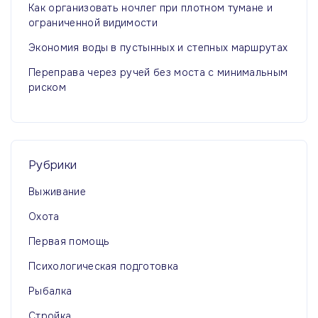
я
Как организовать ночлег при плотном тумане и
с
ограниченной видимости
е
с
Экономия воды в пустынных и степных маршрутах
й
т
Переправа через ручей без моста с минимальным
риском
р
а
н
Рубрики
Выживание
и
Охота
ц
Первая помощь
а
Психологическая подготовка
Рыбалка
Стройка