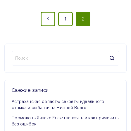
П
П
1
2
а
р
г
и
е
н
Н
д
а
а
й
ы
ц
т
и
и
д
:
я
Свежие
записи
у
з
Астраханская область: секреты идеального
а
отдыха и рыбалки на Нижней Волге
щ
п
Промокод «Яндекс Еда»: где взять и как применить
а
без ошибок
и