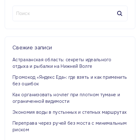
Н
а
й
т
и
:
Свежие
записи
Астраханская область: секреты идеального
отдыха и рыбалки на Нижней Волге
Промокод «Яндекс Еда»: где взять и как применить
без ошибок
Как организовать ночлег при плотном тумане и
ограниченной видимости
Экономия воды в пустынных и степных маршрутах
Переправа через ручей без моста с минимальным
риском