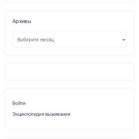
Архивы
А
р
х
и
в
ы
Войти
Энциклопедия выживания