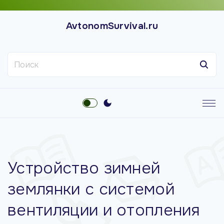
П
е
AvtonomSurvival.ru
р
е
Н
й
а
т
й
и
т
к
и
с
:
о
д
е
Устройство зимней
р
ж
землянки с системой
и
вентиляции и отопления
м
о