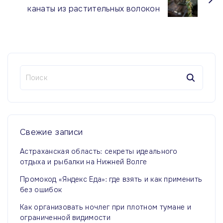
канаты из растительных волокон
Н
а
й
т
и
:
Свежие
записи
Астраханская область: секреты идеального
отдыха и рыбалки на Нижней Волге
Промокод «Яндекс Еда»: где взять и как применить
без ошибок
Как организовать ночлег при плотном тумане и
ограниченной видимости