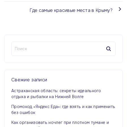
Где самые красивые места в Крыму?
Н
а
й
т
и
:
Свежие
записи
Астраханская область: секреты идеального
отдыха и рыбалки на Нижней Волге
Промокод «Яндекс Еда»: где взять и как применить
без ошибок
Как организовать ночлег при плотном тумане и