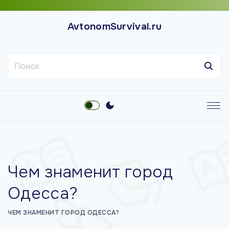
П
е
AvtonomSurvival.ru
р
е
Н
й
а
т
й
и
т
к
и
с
:
о
д
е
Чем знаменит город
р
ж
Одесса?
и
м
ЧЕМ ЗНАМЕНИТ ГОРОД ОДЕССА?
о