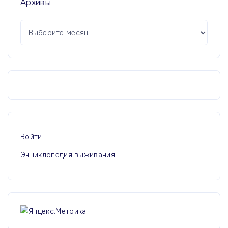
Архивы
А
р
х
и
в
ы
Войти
Энциклопедия выживания