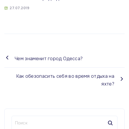
27.07.2019
Чем знаменит город Одесса?
Как обезопасить себя во время отдыха на
яхте?
Н
а