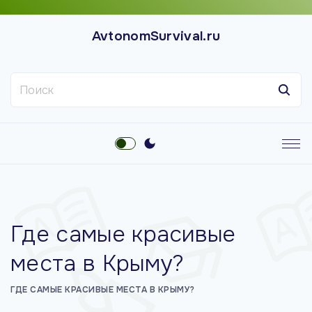
П
е
AvtonomSurvival.ru
р
е
Н
й
а
т
й
и
т
к
и
с
:
о
д
е
Где самые красивые
р
ж
места в Крыму?
и
м
ГДЕ САМЫЕ КРАСИВЫЕ МЕСТА В КРЫМУ?
о