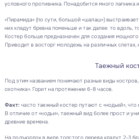
условного противника. Понадобится много лапника 
«Пирамида» (по сути, большой «шалаш») выстраивает
них кладут бревна поменьше и так далее: то вдоль, 
Костер больше предназначен для создания мощного 
Приводит в восторг молодежь на различных слетах, н
Таежный кос
Под этим названием понимают разные виды костров, с
охотника». Горит на протяжении 6-8 часов.
Факт:
часто таежный костер путают с «нодьей», что 
В отличие от «нодьи», таежный вид более прост и у
древние времена.
На подъюрлок в виде толстого дерева кладут 2-3 бр