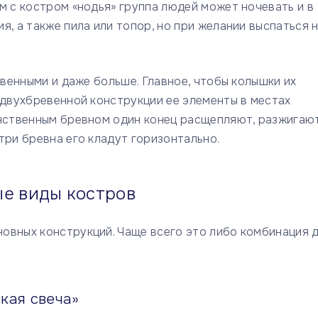
м с костром «нодья» группа людей может ночевать и в
, а также пила или топор, но при желании выспаться 
евенными и даже больше. Главное, чтобы колышки их
 двухбревенной конструкции ее элементы в местах
инственным бревном один конец расщепляют, разжигают
три бревна его кладут горизонтально.
е виды костров
овных конструкций. Чаще всего это либо комбинация 
кая свеча»