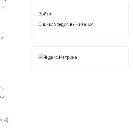
лок
Войти
Энциклопедия выживания
ми
ль
ки
га).