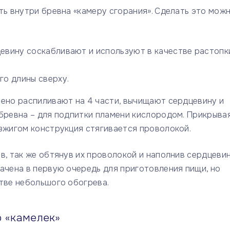
ть внутри бревна «камеру сгорания». Сделать это мож
цевину соскабливают и используют в качестве растопк
го длины сверху.
лено распиливают на 4 части, вычищают сердцевину и
 бревна – для подпитки пламени кислородом. Прикрыва
озжигом конструкция стягивается проволокой.
в, так же обтянув их проволокой и наполнив сердцеви
ачена в первую очередь для приготовления пищи, но
стве небольшого обогрева.
р «камелек»