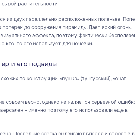
и сырой растительности.
ся из двух параллельно расположенных поленьев. Поп
то поперек до сооружения пирамиды. Дает яркий огонь.
визуального эффекта, поэтому фактически бесполезен
о кто-то его использует для ночевки.
тер и его подвиды
хожих по конструкции: «пушка» (тунгусский), «очаг
не совсем верно, однако не является серьезной ошибко
ниверсален – именно поэтому его использовали еще в
евна. Последние слегка выдвигают вперед и строят в 