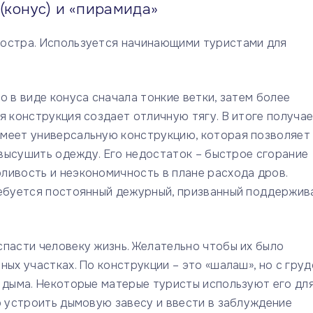
(конус) и «пирамида»
костра. Используется начинающими туристами для
 в виде конуса сначала тонкие ветки, затем более
я конструкция создает отличную тягу. В итоге получа
имеет универсальную конструкцию, которая позволяет
 высушить одежду. Его недостаток – быстрое сгорание
ливость и неэкономичность в плане расхода дров.
ребуется постоянный дежурный, призванный поддержив
пасти человеку жизнь. Желательно чтобы их было
ых участках. По конструкции – это «шалаш», но с гру
о дыма. Некоторые матерые туристы используют его дл
о устроить дымовую завесу и ввести в заблуждение