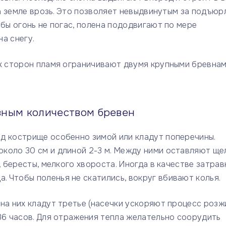
на земле врозь. Это позволяет невыдвинутым за подъюр
обы огонь не погас, полена пододвигают по мере
а снегу.
ух сторон пламя ограничивают двумя крупными бревна
азным количеством бревен
д кострище особенно зимой или кладут поперечины.
коло 30 см и длиной 2-3 м. Между ними оставляют ще
, бересты, мелкого хвороста. Иногда в качестве затрав
 Чтобы поленья не скатились, вокруг вбивают колья.
на них кладут третье (насечки ускоряют процесс розжи
36 часов. Для отражения тепла желательно соорудить