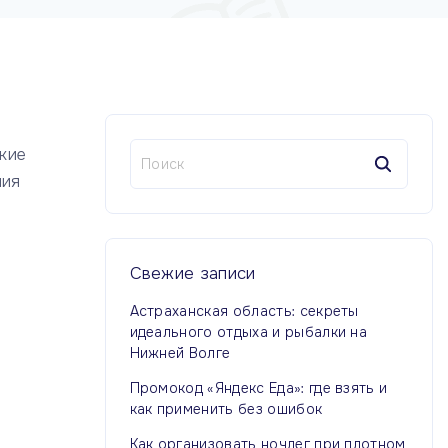
Н
кие
а
ния
й
т
и
:
Свежие
записи
Астраханская область: секреты
идеального отдыха и рыбалки на
Нижней Волге
Промокод «Яндекс Еда»: где взять и
как применить без ошибок
Как организовать ночлег при плотном