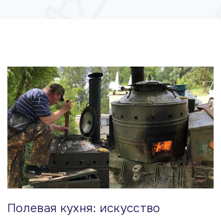
м
у
Полевая кухня: искусство