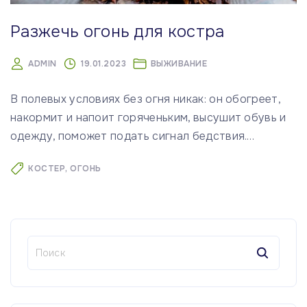
Разжечь огонь для костра
ADMIN
19.01.2023
ВЫЖИВАНИЕ
В полевых условиях без огня никак: он обогреет,
накормит и напоит горяченьким, высушит обувь и
одежду, поможет подать сигнал бедствия.
…
КОСТЕР
ОГОНЬ
Н
а
й
т
и