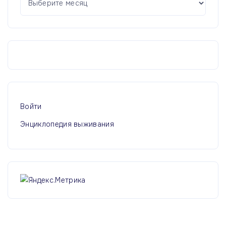
р
х
и
в
ы
Войти
Энциклопедия выживания