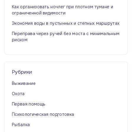
и
я
Как организовать ночлег при плотном тумане и
с
ограниченной видимости
е
с
Экономия воды в пустынных и степных маршрутах
й
т
Переправа через ручей без моста с минимальным
риском
р
а
н
Рубрики
Выживание
и
Охота
ц
Первая помощь
а
Психологическая подготовка
Рыбалка