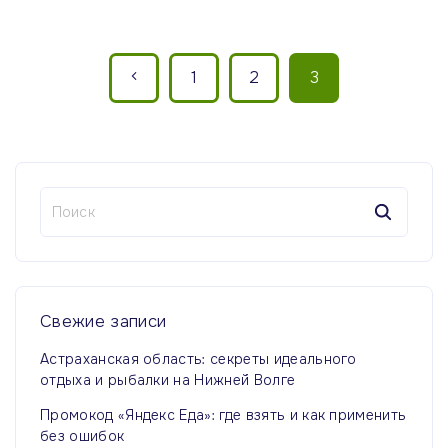
П
П
1
2
3
а
р
г
и
е
н
Н
д
а
а
й
ы
ц
т
и
и
д
:
я
Свежие
записи
у
з
Астраханская область: секреты идеального
а
отдыха и рыбалки на Нижней Волге
щ
п
Промокод «Яндекс Еда»: где взять и как применить
а
без ошибок