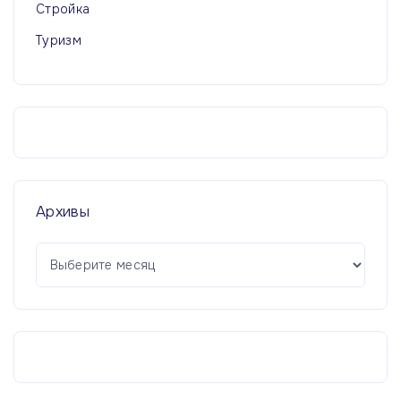
Стройка
Туризм
Архивы
А
р
х
и
в
ы