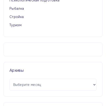
Психологическая подготовка
Рыбалка
Стройка
Туризм
Архивы
А
р
х
и
в
ы