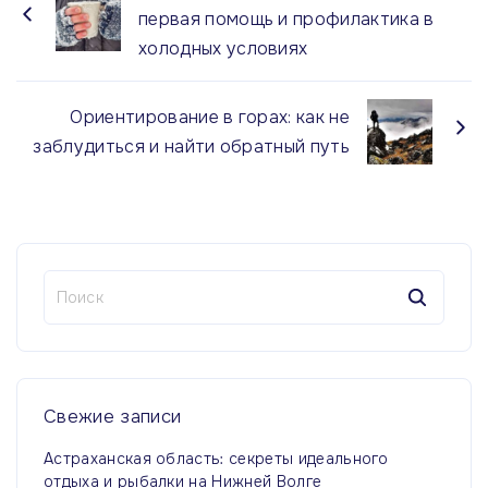
первая помощь и профилактика в
холодных условиях
Ориентирование в горах: как не
заблудиться и найти обратный путь
Н
а
й
т
и
:
Свежие
записи
Астраханская область: секреты идеального
отдыха и рыбалки на Нижней Волге