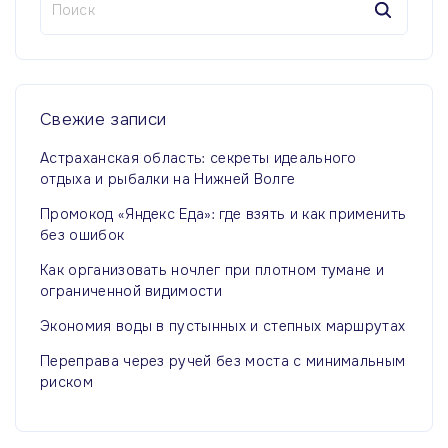
д
а
а
й
ы
ц
т
и
и
д
:
я
Свежие
записи
у
з
Астраханская область: секреты идеального
а
отдыха и рыбалки на Нижней Волге
щ
п
Промокод «Яндекс Еда»: где взять и как применить
а
без ошибок
и
я
Как организовать ночлег при плотном тумане и
с
ограниченной видимости
е
с
Экономия воды в пустынных и степных маршрутах
й
т
Переправа через ручей без моста с минимальным
риском
р
а