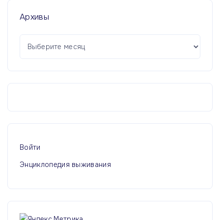
Архивы
А
р
х
и
в
ы
Войти
Энциклопедия выживания