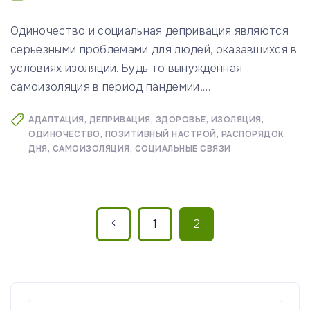
Одиночество и социальная депривация являются
серьезными проблемами для людей, оказавшихся в
условиях изоляции. Будь то вынужденная
самоизоляция в период пандемии,
…
АДАПТАЦИЯ
ДЕПРИВАЦИЯ
ЗДОРОВЬЕ
ИЗОЛЯЦИЯ
ОДИНОЧЕСТВО
ПОЗИТИВНЫЙ НАСТРОЙ
РАСПОРЯДОК
ДНЯ
САМОИЗОЛЯЦИЯ
СОЦИАЛЬНЫЕ СВЯЗИ
П
П
1
2
а
р
г
и
е
н
Н