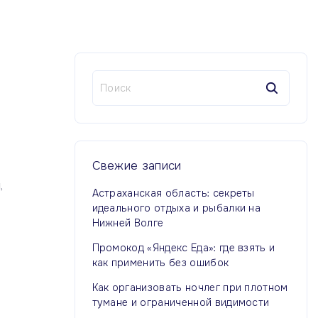
Н
а
й
т
и
:
Свежие
записи
И
Астраханская область: секреты
идеального отдыха и рыбалки на
Нижней Волге
Промокод «Яндекс Еда»: где взять и
как применить без ошибок
Как организовать ночлег при плотном
тумане и ограниченной видимости