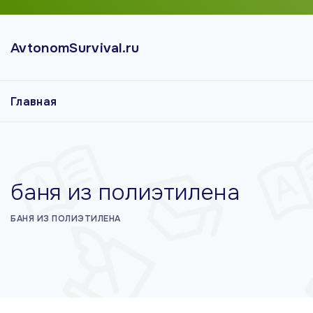
П
е
AvtonomSurvival.ru
р
е
й
Главная
т
и
к
с
о
баня из полиэтилена
д
е
БАНЯ ИЗ ПОЛИЭТИЛЕНА
р
ж
и
м
о