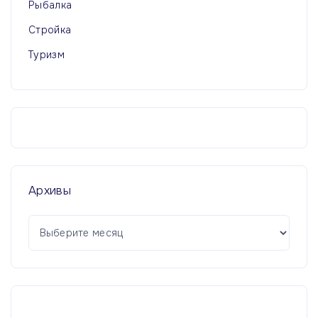
Рыбалка
Стройка
Туризм
Архивы
А
р
х
и
в
ы