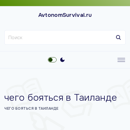
П
е
AvtonomSurvival.ru
р
е
Н
й
а
т
й
и
т
к
и
с
:
о
д
е
чего бояться в Таиланде
р
ж
ЧЕГО БОЯТЬСЯ В ТАИЛАНДЕ
и
м
о