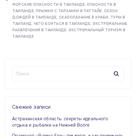
МОРСКИЕ ОПАСНОСТИ В ТАИЛАНДЕ
ОПАСНОСТИ В
ТАИЛАНДЕ
ПРЫЖКИ С ТАРЗАНКИ В ПАТТАЙЕ
СЕЗОН
ДОЖДЕЙ В ТАИЛАНДЕ
СКАЛОЛАЗАНИЕ В КРАБИ
ТУРЫ В
ТАИЛАНД
ЧЕГО БОЯТЬСЯ В ТАИЛАНДЕ
ЭКСТРЕМАЛЬНЫЕ
РАЗВЛЕЧЕНИЯ В ТАИЛАНДЕ
ЭКСТРЕМАЛЬНЫЙ ТУРИЗМ В
ТАИЛАНДЕ
Н
а
й
т
и
:
Свежие
записи
Астраханская область: секреты идеального
отдыха и рыбалки на Нижней Волге
Промокод «Яндекс Еда»: где взять и как применить