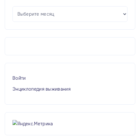
А
р
х
и
в
ы
Войти
Энциклопедия выживания