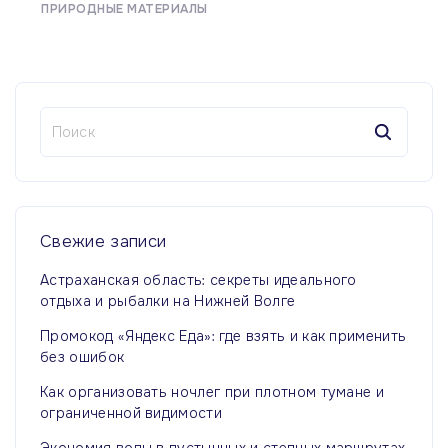
ПРИРОДНЫЕ МАТЕРИАЛЫ
Н
а
й
т
и
:
Свежие
записи
Астраханская область: секреты идеального
отдыха и рыбалки на Нижней Волге
Промокод «Яндекс Еда»: где взять и как применить
без ошибок
Как организовать ночлег при плотном тумане и
ограниченной видимости
Экономия воды в пустынных и степных маршрутах