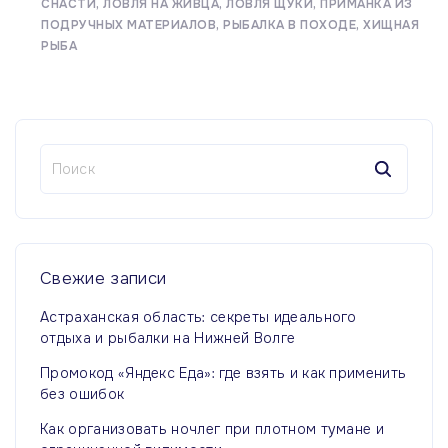
СНАСТИ
ЛОВЛЯ НА ЖИВЦА
ЛОВЛЯ ЩУКИ
ПРИМАНКА ИЗ
ПОДРУЧНЫХ МАТЕРИАЛОВ
РЫБАЛКА В ПОХОДЕ
ХИЩНАЯ
РЫБА
Н
а
й
т
и
:
Свежие
записи
Астраханская область: секреты идеального
отдыха и рыбалки на Нижней Волге
Промокод «Яндекс Еда»: где взять и как применить
без ошибок
Как организовать ночлег при плотном тумане и