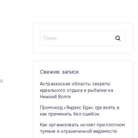
Н
а
й
т
и
:
Свежие
записи
АХ
Астраханская область: секреты
идеального отдыха и рыбалки на
Нижней Волге
Промокод «Яндекс Еда»: где взять и
как применить без ошибок
Как организовать ночлег при плотном
тумане и ограниченной видимости