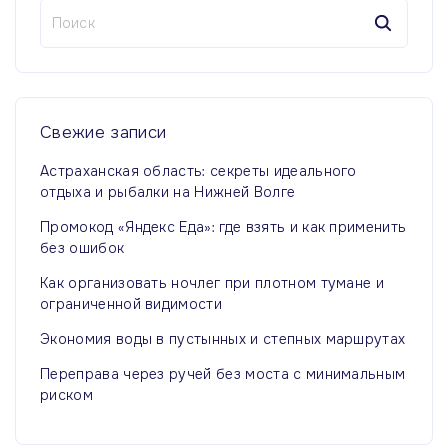
Н
а
й
т
и
:
Свежие
записи
Астраханская область: секреты идеального
отдыха и рыбалки на Нижней Волге
Промокод «Яндекс Еда»: где взять и как применить
без ошибок
Как организовать ночлег при плотном тумане и
ограниченной видимости
Экономия воды в пустынных и степных маршрутах
Переправа через ручей без моста с минимальным
риском