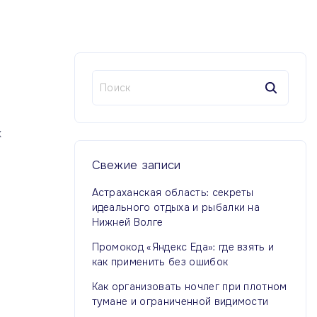
Н
а
й
т
х
и
:
Свежие
записи
Астраханская область: секреты
идеального отдыха и рыбалки на
Нижней Волге
Промокод «Яндекс Еда»: где взять и
как применить без ошибок
Как организовать ночлег при плотном
тумане и ограниченной видимости