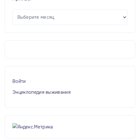
А
р
х
и
в
ы
Войти
Энциклопедия выживания