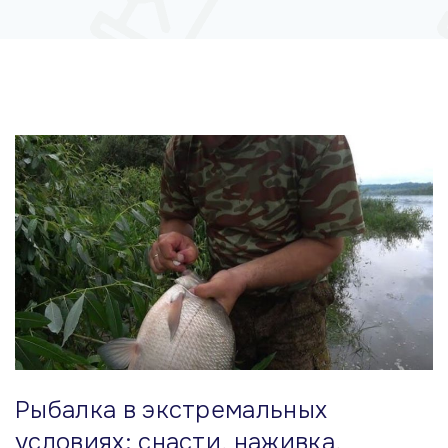
м
у
Рыбалка в экстремальных
условиях: снасти, наживка,