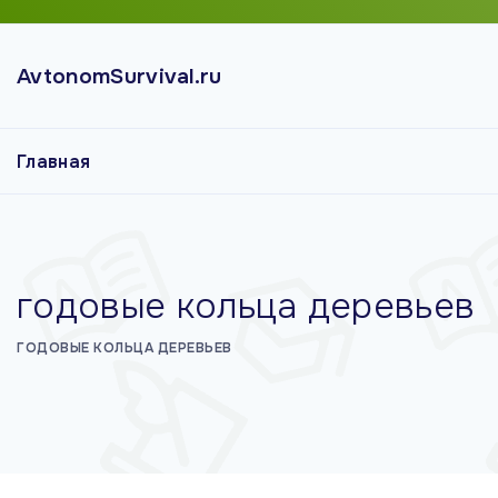
П
е
AvtonomSurvival.ru
р
е
й
Главная
т
и
к
с
о
годовые кольца деревьев
д
е
ГОДОВЫЕ КОЛЬЦА ДЕРЕВЬЕВ
р
ж
и
м
о