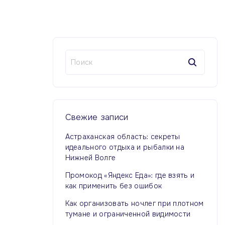
Н
а
й
т
и
:
Свежие
записи
Астраханская область: секреты
идеального отдыха и рыбалки на
Нижней Волге
Промокод «Яндекс Еда»: где взять и
как применить без ошибок
Как организовать ночлег при плотном
тумане и ограниченной видимости