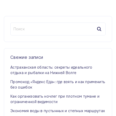
Н
а
й
т
и
:
Свежие
записи
Астраханская область: секреты идеального
отдыха и рыбалки на Нижней Волге
Промокод «Яндекс Еда»: где взять и как применить
без ошибок
Как организовать ночлег при плотном тумане и
ограниченной видимости
Экономия воды в пустынных и степных маршрутах