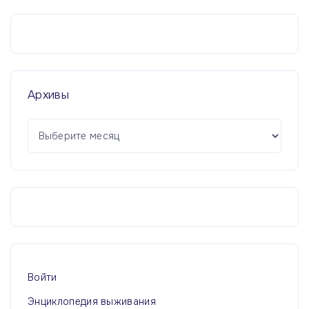
Архивы
А
р
х
и
в
ы
Войти
Энциклопедия выживания