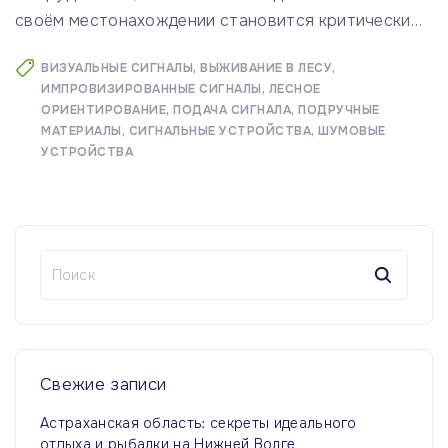
своём местонахождении становится критически
…
ВИЗУАЛЬНЫЕ СИГНАЛЫ
ВЫЖИВАНИЕ В ЛЕСУ
ИМПРОВИЗИРОВАННЫЕ СИГНАЛЫ
ЛЕСНОЕ
ОРИЕНТИРОВАНИЕ
ПОДАЧА СИГНАЛА
ПОДРУЧНЫЕ
МАТЕРИАЛЫ
СИГНАЛЬНЫЕ УСТРОЙСТВА
ШУМОВЫЕ
УСТРОЙСТВА
Н
а
й
т
и
:
Свежие
записи
Астраханская область: секреты идеального
отдыха и рыбалки на Нижней Волге