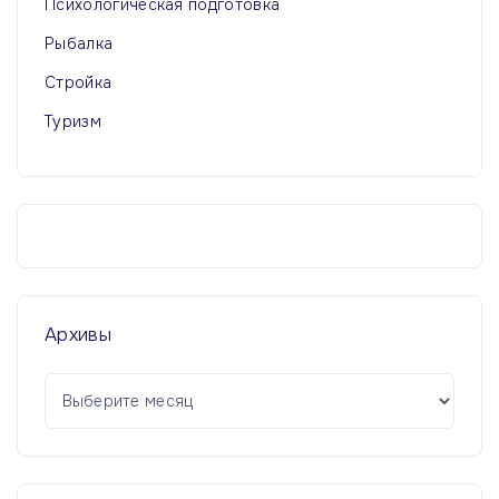
Психологическая подготовка
Рыбалка
Стройка
Туризм
Архивы
А
р
х
и
в