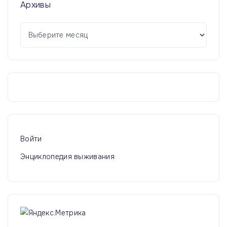
Архивы
А
р
х
и
в
ы
Войти
Энциклопедия выживания