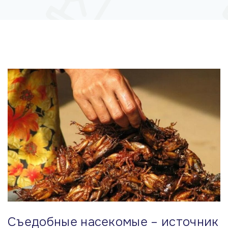
м
у
Съедобные насекомые – источник