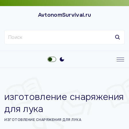
П
е
AvtonomSurvival.ru
р
е
Н
й
а
т
й
и
т
к
и
с
:
о
д
е
изготовление снаряжения
р
ж
для лука
и
м
ИЗГОТОВЛЕНИЕ СНАРЯЖЕНИЯ ДЛЯ ЛУКА
о