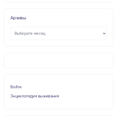
Архивы
А
р
х
и
в
ы
Войти
Энциклопедия выживания