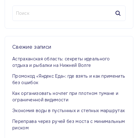
Н
а
й
т
и
:
Свежие
записи
Астраханская область: секреты идеального
отдыха и рыбалки на Нижней Волге
Промокод «Яндекс Еда»: где взять и как применить
без ошибок
Как организовать ночлег при плотном тумане и
ограниченной видимости
Экономия воды в пустынных и степных маршрутах
Переправа через ручей без моста с минимальным
риском