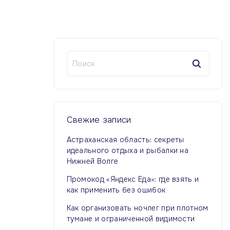
Н
а
й
т
и
:
Свежие
записи
Астраханская область: секреты
идеального отдыха и рыбалки на
Нижней Волге
Промокод «Яндекс Еда»: где взять и
как применить без ошибок
Как организовать ночлег при плотном
тумане и ограниченной видимости