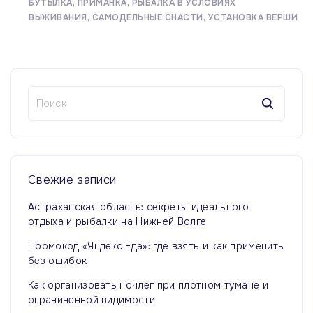
БУТЫЛКА
ПРИМАНКА
РЫБАЛКА В УСЛОВИЯХ
ВЫЖИВАНИЯ
САМОДЕЛЬНЫЕ СНАСТИ
УСТАНОВКА ВЕРШИ
Н
а
й
т
и
:
Свежие
записи
Астраханская область: секреты идеального
отдыха и рыбалки на Нижней Волге
Промокод «Яндекс Еда»: где взять и как применить
без ошибок
Как организовать ночлег при плотном тумане и
ограниченной видимости