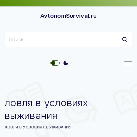
П
е
AvtonomSurvival.ru
р
е
Н
й
а
т
й
и
т
к
и
с
:
о
д
е
ловля в условиях
р
ж
выживания
и
м
ЛОВЛЯ В УСЛОВИЯХ ВЫЖИВАНИЯ
о