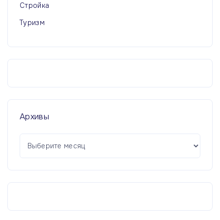
Стройка
Туризм
Архивы
А
р
х
и
в
ы