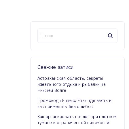
Н
а
й
т
и
:
Свежие
записи
Астраханская область: секреты
идеального отдыха и рыбалки на
Нижней Волге
Промокод «Яндекс Еда»: где взять и
как применить без ошибок
Как организовать ночлег при плотном
тумане и ограниченной видимости