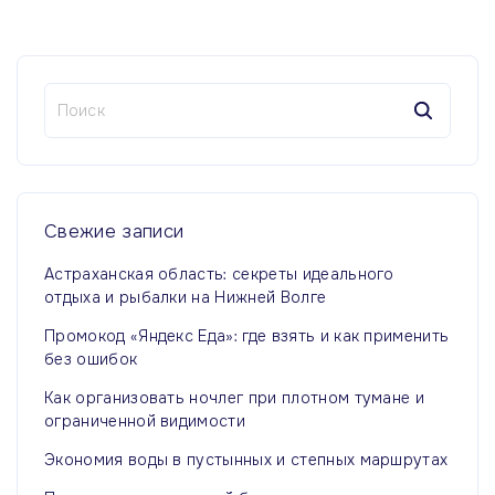
Н
а
й
т
и
:
Свежие
записи
Астраханская область: секреты идеального
отдыха и рыбалки на Нижней Волге
Промокод «Яндекс Еда»: где взять и как применить
без ошибок
Как организовать ночлег при плотном тумане и
ограниченной видимости
Экономия воды в пустынных и степных маршрутах