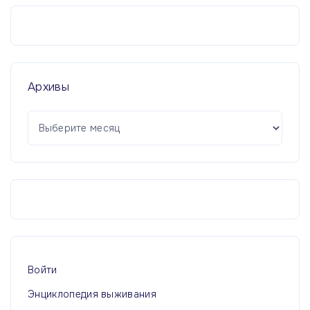
Архивы
А
р
х
и
в
ы
Войти
Энциклопедия выживания