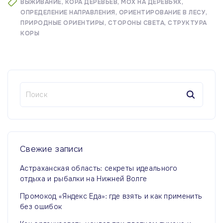
ВЫЖИВАНИЕ
КОРА ДЕРЕВЬЕВ
МОХ НА ДЕРЕВЬЯХ
ОПРЕДЕЛЕНИЕ НАПРАВЛЕНИЯ
ОРИЕНТИРОВАНИЕ В ЛЕСУ
ПРИРОДНЫЕ ОРИЕНТИРЫ
СТОРОНЫ СВЕТА
СТРУКТУРА
КОРЫ
Н
а
й
т
и
:
Свежие
записи
Астраханская область: секреты идеального
отдыха и рыбалки на Нижней Волге
Промокод «Яндекс Еда»: где взять и как применить
без ошибок