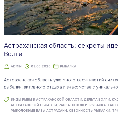
Астраханская область: секреты ид
Волге
ADMIN
03.06.2026
РЫБАЛКА
Астраханская область уже много десятилетий счита
рыбалки, активного отдыха и знакомства с уникальн
ВИДЫ РЫБЫ В АСТРАХАНСКОЙ ОБЛАСТИ
ДЕЛЬТА ВОЛГИ
КУ
АСТРАХАНСКОЙ ОБЛАСТИ
РАСКАТЫ ВОЛГИ
РЫБАЛКА В АС
РЫБОЛОВНЫЕ БАЗЫ АСТРАХАНИ
СЕЗОННОСТЬ РЫБАЛКИ
ТР