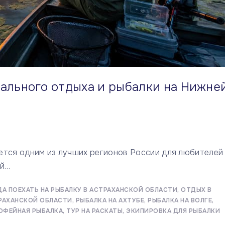
еального отдыха и рыбалки на Нижне
ется одним из лучших регионов России для любителей
ой
…
ДА ПОЕХАТЬ НА РЫБАЛКУ В АСТРАХАНСКОЙ ОБЛАСТИ
ОТДЫХ В
ТРАХАНСКОЙ ОБЛАСТИ
РЫБАЛКА НА АХТУБЕ
РЫБАЛКА НА ВОЛГЕ
ОФЕЙНАЯ РЫБАЛКА
ТУР НА РАСКАТЫ
ЭКИПИРОВКА ДЛЯ РЫБАЛКИ