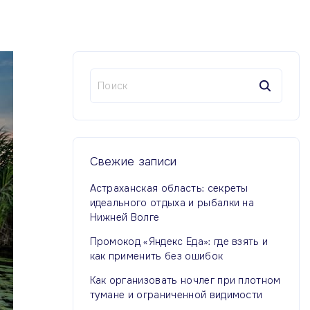
Н
а
й
т
и
:
Свежие
записи
Астраханская область: секреты
идеального отдыха и рыбалки на
Нижней Волге
Промокод «Яндекс Еда»: где взять и
как применить без ошибок
Как организовать ночлег при плотном
тумане и ограниченной видимости