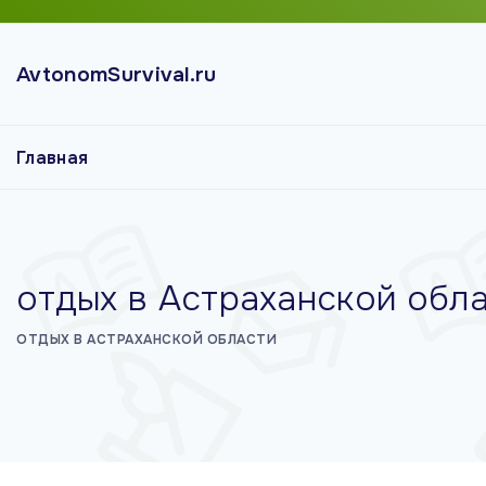
П
е
AvtonomSurvival.ru
р
е
й
Главная
т
и
к
с
о
отдых в Астраханской обл
д
е
ОТДЫХ В АСТРАХАНСКОЙ ОБЛАСТИ
р
ж
и
м
о