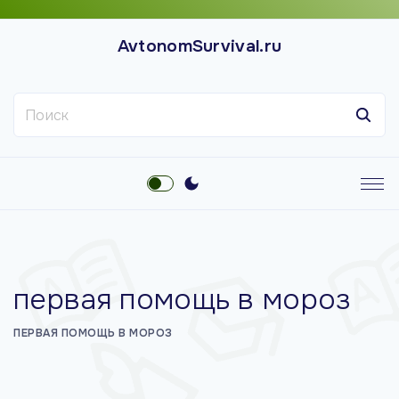
П
е
AvtonomSurvival.ru
р
е
Н
й
а
т
й
и
т
к
и
с
:
о
д
е
первая помощь в мороз
р
ж
ПЕРВАЯ ПОМОЩЬ В МОРОЗ
и
м
о