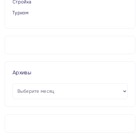
Стройка
Туризм
Архивы
А
р
х
и
в
ы