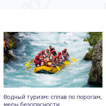
м
у
Водный туризм: сплав по порогам,
меры безопасности