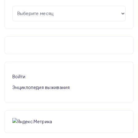
А
р
х
и
в
ы
Войти
Энциклопедия выживания