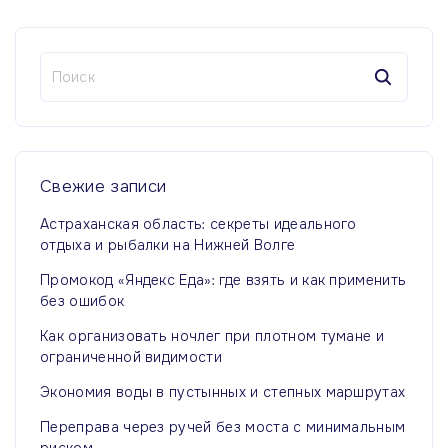
Н
а
й
т
и
:
Свежие
записи
Астраханская область: секреты идеального
отдыха и рыбалки на Нижней Волге
Промокод «Яндекс Еда»: где взять и как применить
без ошибок
Как организовать ночлег при плотном тумане и
ограниченной видимости
Экономия воды в пустынных и степных маршрутах
Переправа через ручей без моста с минимальным