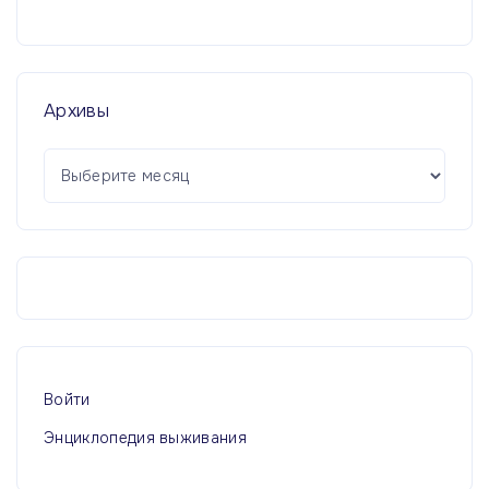
Архивы
А
р
х
и
в
ы
Войти
Энциклопедия выживания