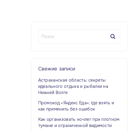
Н
а
й
т
и
:
Свежие
записи
Астраханская область: секреты
идеального отдыха и рыбалки на
Нижней Волге
Промокод «Яндекс Еда»: где взять и
как применить без ошибок
Как организовать ночлег при плотном
тумане и ограниченной видимости