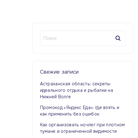
Н
а
й
т
и
:
Свежие
записи
Астраханская область: секреты
идеального отдыха и рыбалки на
Нижней Волге
Промокод «Яндекс Еда»: где взять и
как применить без ошибок
Как организовать ночлег при плотном
тумане и ограниченной видимости