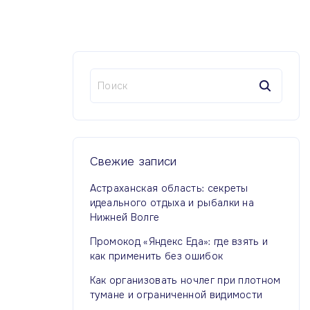
Н
а
й
т
и
:
Свежие
записи
Астраханская область: секреты
идеального отдыха и рыбалки на
Нижней Волге
Промокод «Яндекс Еда»: где взять и
как применить без ошибок
Как организовать ночлег при плотном
тумане и ограниченной видимости