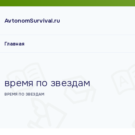
П
е
AvtonomSurvival.ru
р
е
й
Главная
т
и
к
с
о
время по звездам
д
е
ВРЕМЯ ПО ЗВЕЗДАМ
р
ж
и
м
о