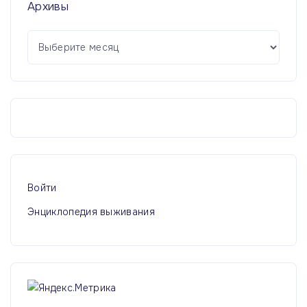
Архивы
А
р
х
и
в
ы
Войти
Энциклопедия выживания