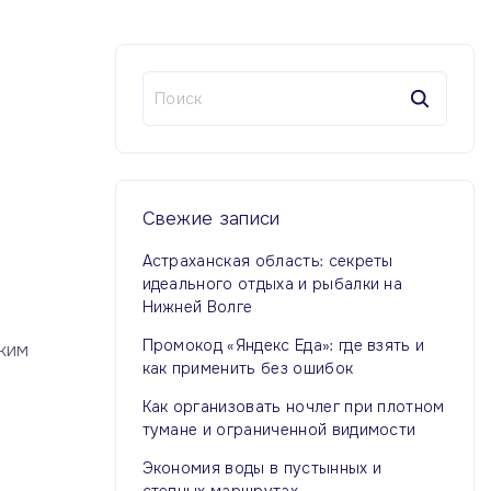
Н
а
й
т
и
:
Свежие
записи
Астраханская область: секреты
идеального отдыха и рыбалки на
Нижней Волге
Промокод «Яндекс Еда»: где взять и
ким
как применить без ошибок
Как организовать ночлег при плотном
тумане и ограниченной видимости
Экономия воды в пустынных и