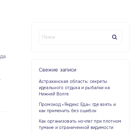
Н
а
й
т
гда
и
:
Свежие
записи
Астраханская область: секреты
идеального отдыха и рыбалки на
Нижней Волге
Промокод «Яндекс Еда»: где взять и
как применить без ошибок
Как организовать ночлег при плотном
тумане и ограниченной видимости