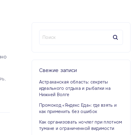
Н
а
й
т
нно
и
:
Свежие
записи
РЬ
Астраханская область: секреты
идеального отдыха и рыбалки на
Нижней Волге
Промокод «Яндекс Еда»: где взять и
как применить без ошибок
Как организовать ночлег при плотном
тумане и ограниченной видимости