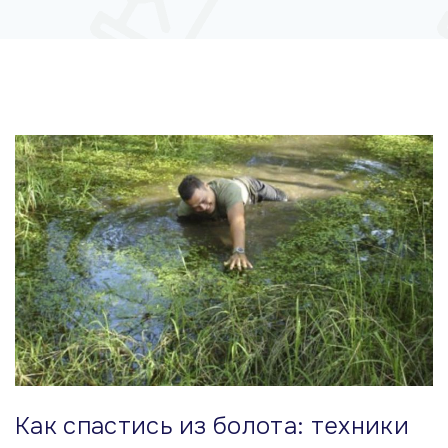
м
у
Как спастись из болота: техники