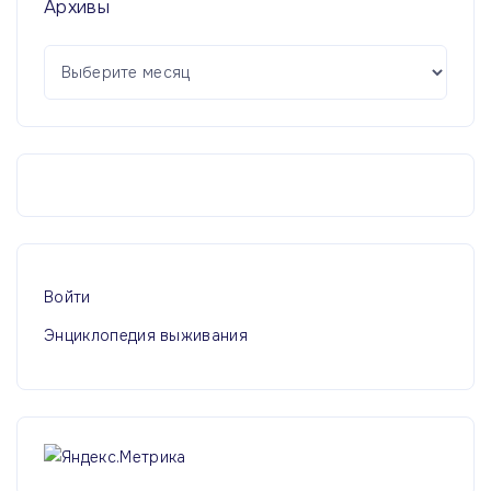
Архивы
А
р
х
и
в
ы
Войти
Энциклопедия выживания