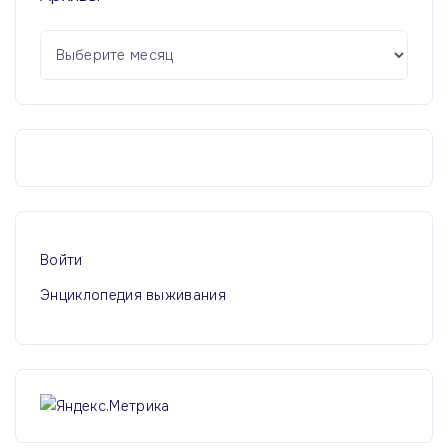
А
р
х
и
в
ы
Войти
Энциклопедия выживания