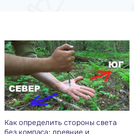
м
у
Как определить стороны света
без компаса: древние и