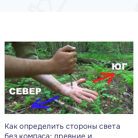
м
у
Как определить стороны света
без компаса: древние и