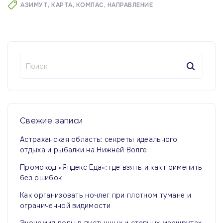
АЗИМУТ
КАРТА
КОМПАС
НАПРАВЛЕНИЕ
Н
а
й
т
и
:
Свежие
записи
Астраханская область: секреты идеального
отдыха и рыбалки на Нижней Волге
Промокод «Яндекс Еда»: где взять и как применить
без ошибок
Как организовать ночлег при плотном тумане и
ограниченной видимости