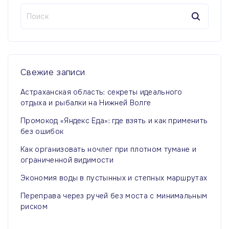
Н
а
й
т
и
:
Свежие
записи
Астраханская область: секреты идеального
отдыха и рыбалки на Нижней Волге
Промокод «Яндекс Еда»: где взять и как применить
без ошибок
Как организовать ночлег при плотном тумане и
ограниченной видимости
Экономия воды в пустынных и степных маршрутах
Переправа через ручей без моста с минимальным
риском