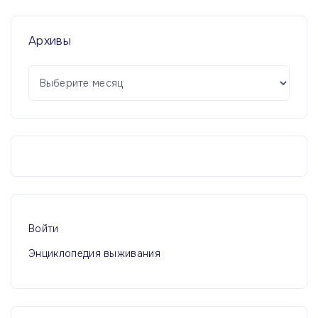
Архивы
А
р
х
и
в
ы
Войти
Энциклопедия выживания