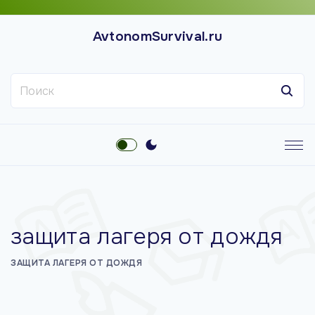
П
е
AvtonomSurvival.ru
р
е
Н
й
а
т
й
и
т
к
и
с
:
о
д
е
защита лагеря от дождя
р
ж
ЗАЩИТА ЛАГЕРЯ ОТ ДОЖДЯ
и
м
о