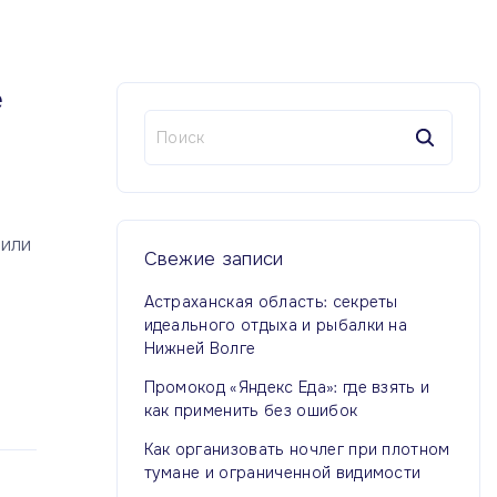
е
Н
а
й
т
и
 или
:
Свежие
записи
Астраханская область: секреты
идеального отдыха и рыбалки на
Нижней Волге
Промокод «Яндекс Еда»: где взять и
как применить без ошибок
Как организовать ночлег при плотном
тумане и ограниченной видимости